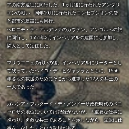
アの南方遠征に同行した。1ヵ月後に行われたアンダリ
エンの戦い、同年10月に行われたコンセプシオンの砦
と都市の建設にも同行。
へロニモ・デ・アルデレテのカウテン、アンゴルへの旅
に同行し、1551年3月インペリアルの建国にも参加し、
隣人として定住した。
マリウエニュの戦いの後、インペリアルにリーダーとし
て残っていたペドロ・デ・ビジャグラとともに、1556
年各地の救援のためにそこから進軍した12人の兵士の
一人であった。
ガルシア・フルタード・デ・メンドーサ政権時代のペニ
ャロサの地位については記録がないが、「重要な仕事に
携わり、勇敢な兵士であることを示しながら、立派に仕
事をこなした」という記録がある。