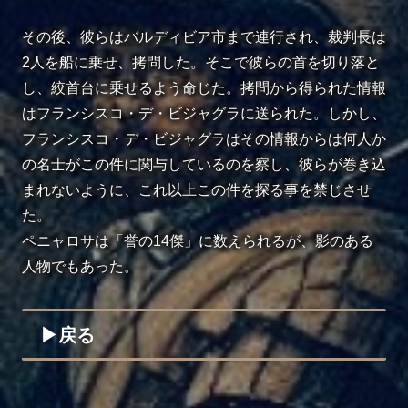
その後、彼らはバルディビア市まで連行され、裁判長は
2人を船に乗せ、拷問した。そこで彼らの首を切り落と
し、絞首台に乗せるよう命じた。拷問から得られた情報
はフランシスコ・デ・ビジャグラに送られた。しかし、
フランシスコ・デ・ビジャグラはその情報からは何人か
の名士がこの件に関与しているのを察し、彼らが巻き込
まれないように、これ以上この件を探る事を禁じさせ
た。
ペニャロサは「誉の14傑」に数えられるが、影のある
人物でもあった。
▶︎戻る