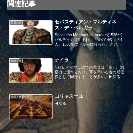
関連記事
セバスティアン・マルティネ
登場人物
ス・デ・ベルガラ
Sebastián Martínez de Vergara(1526〜),
バルデイカリ生まれ。「誉の14傑」の1
人。1533年にペルーに渡った。グアリ
ナの戦い、ハキハワナの戦いにも参戦。
チリに渡り、バルディビア軍に加わっ
た。バルディビアが海...
ナイラ
登場人物
Naira, アイマラ語での意味は「目」。洞
察力に優れており、軍を率いる者の補佐
役として同行することが多い。▶︎戻る
コリャスーユ
登場人物
◀︎戻る