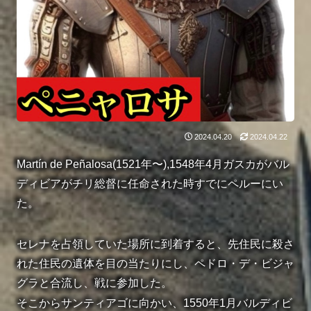
2024.04.20
2024.04.22
Martín de Peñalosa(1521年〜),1548年4月ガスカがバル
ディビアがチリ総督に任命された時すでにペルーにい
た。
セレナを占領していた場所に到着すると、先住民に殺さ
れた住民の遺体を目の当たりにし、ペドロ・デ・ビジャ
グラと合流し、戦に参加した。
そこからサンティアゴに向かい、1550年1月バルディビ