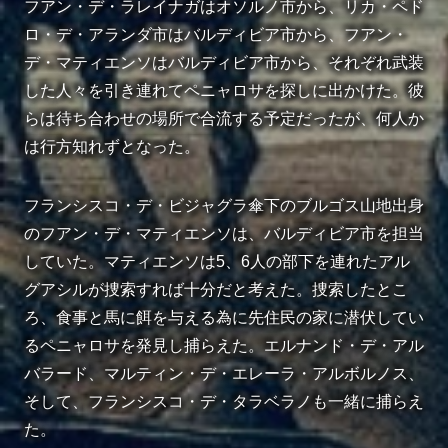
フアン・デ・ラレイナガはオソルノ市から、リカ・ペド
ロ・デ・アランダ市はバルディビア市から、フアン・
デ・マティエンソはバルディビア市から、それぞれ武装
した人々を引き連れてペニャロサを探しに出かけた。
彼
らは待ち合わせの場所で合流する予定だったが、何人か
は行方知れずとなった。
フランシスコ・デ・ビジャグラ傘下のブルゴス山地出身
のフアン・デ・マティエンソは、バルディビア市を担当
していた。マティエンソは5、6人の部下を連れたアル
グアシルが捜索すれば十分だと考えた。捜索したとこ
ろ、食事と馬に餌を与える為に先住民の家に潜伏してい
るペニャロサを発見し捕らえた。エルナンド・デ・アル
バラード、マルティン・デ・エレーラ・アルボルノス、
そして、フランシスコ・デ・タラベラノも一緒に捕らえ
た。