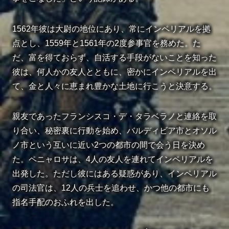
1562年彼は大尉の地位にあり、常にインペリアルを拠
点とし、1559年と1561年の2度参事官を務めた。た
だ、富を得ておらず、自活する手段がないことを知った
彼は、何人かの友人とともに、密かにインペリアルを出
て、金と人々に恵まれ豊かな土地に行こうと決意する。
親友であったフランシスコ・デ・タラベラノと連絡を取
り合い、秘密裏に行動を始め、バルディビア市とオソル
ノ市という互いに近い2つの都市の間で会う日を決め
た。ペニャロサは、4人の友人を連れてインペリアルを
出発した。ただし彼にはある疑惑があり、インペリアル
の司法官は、12人の兵士を追わせ、かつ他の都市にも
指名手配のおふれを出した。