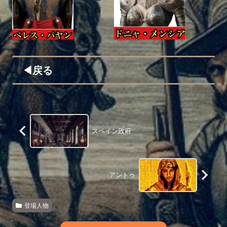
◀︎戻る
スペイン政府
アントゥ
登場人物