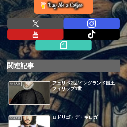
Buy Me a Coffee
関連記事
フェリペ2世/イングランド国王
登場人物
フィリップ1世
ロドリゴ・デ・キロガ
登場人物