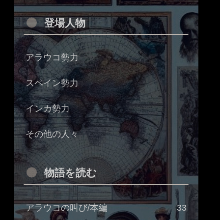
登場人物
アラウコ勢力
スペイン勢力
インカ勢力
その他の人々
物語を読む
アラウコの叫び/本編
33