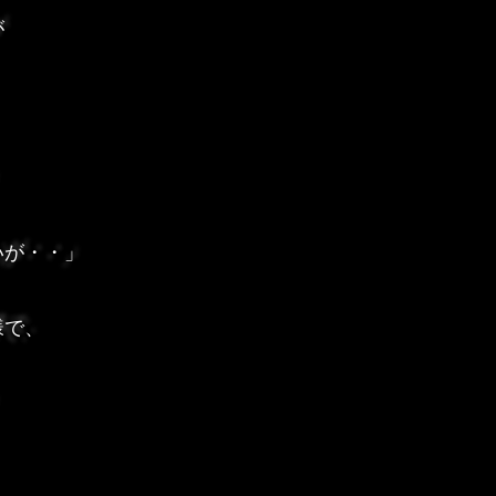
が
」
いが・・」
様で、
」