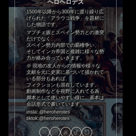
ヘロヘロデス
1500年以降から300年に渡り繰り広
げられた「アラウコ戦争」を題材に
した物語です。
マプチェ族とスペイン勢力との激突
だけでなく、
スペイン勢力内部での覇権争い、
そしてインカ帝国と複雑に様々な勢
力が絡み合っていきます。
※ 現地の友人からの情報や様々な
文献を元に史実に基づいて描かれて
いる部分もあれば、
フィクションも混在しています。
動画制作などを視野に入れてる為、
脚本として使いやすい様に、基本は
会話形式で書いています。
insta: @heroherotes
tiktok:@heroherotes