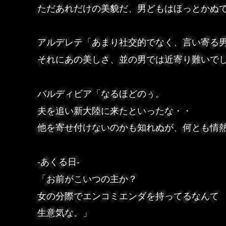
ただあれだけの美貌だ、男どもはほっとかぬ
アルデレテ「あまり社交的でなく、言い寄る
それにあの美しさ、並の男では近寄り難いで
バルディビア「なるほどのぅ。
夫を追い新大陸に来たといったな・・
他を寄せ付けないのかも知れぬが、何とも情
-あくる日-
「お前がこいつの主か？
女の分際でエンコミエンダを持ってるなんて
生意気な。」