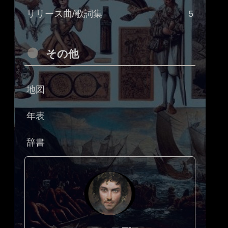
リリース曲/歌詞集
5
その他
地図
年表
辞書