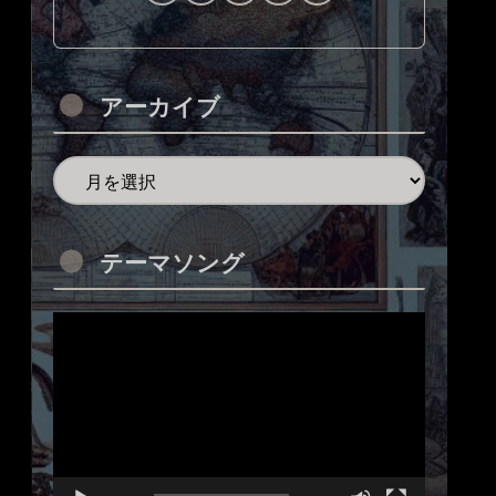
アーカイブ
テーマソング
動
画
プ
レ
ー