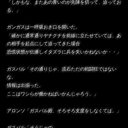
「しかもな、またあの青いのが先陣を切って、迫ってお
る。」
ガンガスは一呼吸おき口を開いた。
「確かに通常通りヤナクナを前線に立たせていては、あ
の相手を起点にして迫ってきた場合
恐慌状態が伝播しイタズラに兵を失いかねないか・・」
ガスパル「その通りじゃ、流石ただの戦闘狂ではない
な。
情報は出揃った。
ここはワシらが働かねばいかんじゃろう。」
アロンソ「ガスパル殿、そろそろ支度をしなくては。」
ガスパル「そうじゃの。