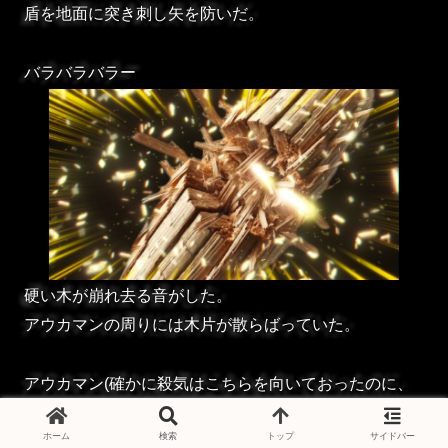
盾を地面に突き刺し矢を防いだ。
バラバラバラー
硬い木が崩れ去る音がした。
アウカマンの周りには木片が散らばっていた。
アウカマン(確かに殺気はこちらを向いておったのに、
狙いはこちらの得物であったか・・)
ホーム
検索
トップ
サイドバー