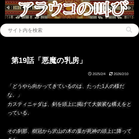
第19話「悪魔の乳房」
2025/2/4
2026/2/10
「どうやら向かってきているのは、たった1人の様だ
な。」
カスティニャダは、剣を頭上に掲げて大袈裟な構えをと
っている。
その刹那、樹冠から沢山の木の葉が死神の頭上に降って