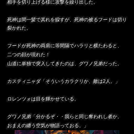
相手を切り上げる様に攻撃を繰り出した。
死神は間一髪で其れを躱すが、死神の被るフードは切り
裂かれた。
フードが死神の両肩に等間隔でハラリと横たわると、
二つの顔が現れた！
山道に単独で突入してきたのは、グワノ兄弟だった。
カスティニャダ「そういうカラクリか、敵は2人。」
ロレンツォは目を輝かせている。
グワノ兄弟「分かるぞ・・我らと同じ奪われし者か。
おまえの纏う空気が物語っておる。」