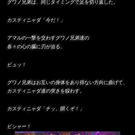
グワノ兄弟は、同じタイミングで足を切り返した。
カスティニャダ「今だ！」
アマルの一撃を交わすグワノ兄弟達の
各々の心の臓に刃が迫る。
ビュッ！
グワノ兄弟はお互いの身体をあり得ない方向に曲げて、
カスティニャダ達の突きを躱わす。
カスティニャダ「チッ。開くぞ！」
ビシャー！