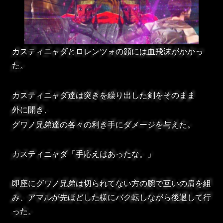
カスティニャダとロレンツォの顔には血飛沫がかかっ
た。
カスティニャダ達は突きを繰り出した剣をそのまま
外に開き、
グワノ兄弟達の各々の利き手にダメージを与えた。
カスティニャダ「手応えはあったな。」
即座にグワノ兄弟は切られてない方の腕で互いの肩を組
み、アマルが先ほどした様にバク転しながら後退して行
った。