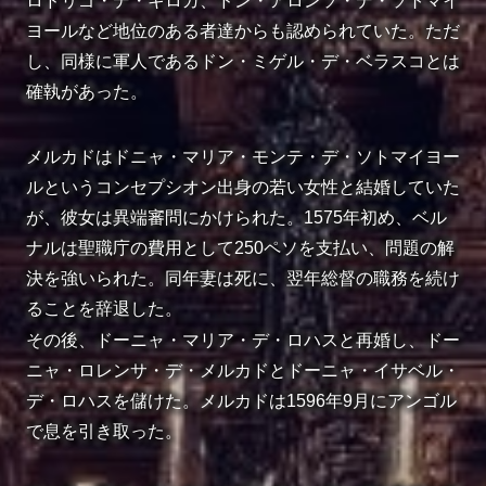
ロドリゴ・デ・キロガ、ドン・アロンソ・デ・ソトマイ
ヨールなど地位のある者達からも認められていた。ただ
し、同様に軍人であるドン・ミゲル・デ・ベラスコとは
確執があった。
メルカドはドニャ・マリア・モンテ・デ・ソトマイヨー
ルというコンセプシオン出身の若い女性と結婚していた
が、彼女は異端審問にかけられた。1575年初め、ベル
ナルは聖職庁の費用として250ペソを支払い、問題の解
決を強いられた。同年妻は死に、翌年総督の職務を続け
ることを辞退した。
その後、ドーニャ・マリア・デ・ロハスと再婚し、ドー
ニャ・ロレンサ・デ・メルカドとドーニャ・イサベル・
デ・ロハスを儲けた。メルカドは1596年9月にアンゴル
で息を引き取った。