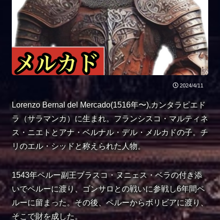
2024/4/11
Lorenzo Bernal del Mercado(1516年〜),カンタラピエド
ラ（サラマンカ）に生まれ。フランシスコ・マルティネ
ス・ニエトとアナ・ベルナル・デル・メルカドの子。チ
リのエル・シッドと称えられた人物。
1543年ペルー副王ブラスコ・ヌニェス・ベラの付き添
いでペルーに渡り、ゴンサロとの戦いに参戦し6年間ペ
ルーに留まった。その後、ペルーからボリビアに渡り、
そこで財を成した。