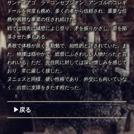
サンティアゴ、ラ・コンセプシオン、アンゴルのコレギ
ドールを何度も務め、多くの者から信頼され、重要な任
務や困難な事業の任され続けた。
戦では我先に城壁によじ登り、矛を振りかざし、砦を陥
落させた事もある。
勇敢で体格が良く、勤勉で、知性的と評されていた。ま
た、物腰は穏やかで、総督にふさわしい人物だったと言
われいる。ただ、先住民に対しては深い憎しみを感じて
おり、常に厳しく接した。
ヌニェスと同様、硬い性格であり、外交にも向いていな
く、出世に支障をきたす程だった。
▶︎戻る