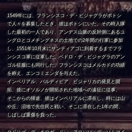
1549年には、フランシスコ・デ・ビジャグラがポトシ
で人々を募集したとき、彼はポトシにいた。その時入隊
した最初の一人であり、アンデス山脈の反対側にあるユ
ングロとコメチングネスの土地での2年間の行軍に参加
し、1551年10月末にサンティアゴに到着するまでフラ
ンシスコ軍に従軍した。ペドロ・デ・ビジャグラのアン
ゴル征服にも同行した。フランシスコはメルカドの功績
を称え、エンコミエンダを与えた。
インペリアル、バルディビア、ビジャリカの発見と開
拓、後にオソルノが開拓された地域への遠征に従事。
そこからの帰途、彼はインペリアルに滞在し、時には山
や丘、沼地で先住民と戦い、そこに滞在した1年の間、
しばしば重傷を負った。