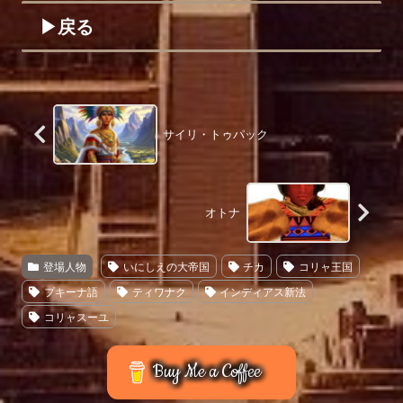
▶︎戻る
サイリ・トゥパック
オトナ
登場人物
いにしえの大帝国
チカ
コリャ王国
プキーナ語
ティワナク
インディアス新法
コリャスーユ
Buy Me a Coffee