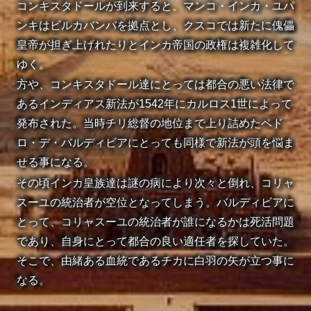
コンキスタドールが到来すると、マンコ・インカ・ユパ
ンキはビルカバンバを拠点とし、クスコでは新たに傀儡
皇帝が担ぎ上げれたりとインカ帝国の政権は複雑化して
ゆく。
方や、コンキスタドール達にとっては都合の悪い法律で
あるインディアス新法が1542年にカルロス1世によって
発布された。
当時チリ総督の地位まで上り詰めたペド
ロ・デ・バルディビアにとっても同様で新法が頭を悩ま
せる事になる。
その頃インカ皇族達は謎の病により次々と倒れ、コリャ
スーユの統治者が空位となってしまう。バルディビアに
とって、コリャスーユの統治者が誰になるかは死活問題
であり、自身にとって都合の良い適任者を探していた。
そこで、由緒ある血統であるチカに白羽の矢が立つ事に
なる。