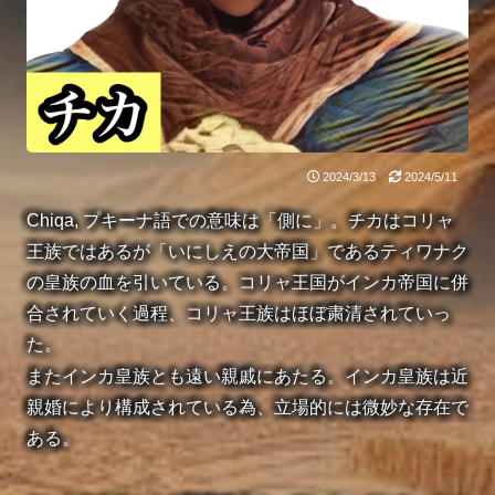
2024/3/13
2024/5/11
Chiqa, プキーナ語での意味は「側に」。チカはコリャ
王族ではあるが「いにしえの大帝国」であるティワナク
の皇族の血を引いている。
コリャ王国がインカ帝国に併
合されていく過程、コリャ王族はほぼ粛清されていっ
た。
またインカ皇族とも遠い親戚にあたる。インカ皇族は近
親婚により構成されている為、立場的には微妙な存在で
ある。