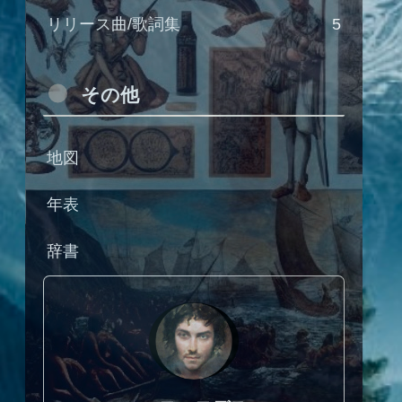
リリース曲/歌詞集
5
その他
地図
年表
辞書