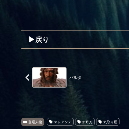
▶︎戻り
パルタ
登場人物
マレアンデ
新月刀
気取り屋