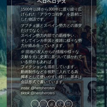
ヘロヘロデス
1500年以降から300年に渡り繰り広
げられた「アラウコ戦争」を題材に
した物語です。
マプチェ族とスペイン勢力との激突
だけでなく、
スペイン勢力内部での覇権争い、
そしてインカ帝国と複雑に様々な勢
力が絡み合っていきます。
※ 現地の友人からの情報や様々な
文献を元に史実に基づいて描かれて
いる部分もあれば、
フィクションも混在しています。
動画制作などを視野に入れてる為、
脚本として使いやすい様に、基本は
会話形式で書いています。
insta: @heroherotes
tiktok:@heroherotes