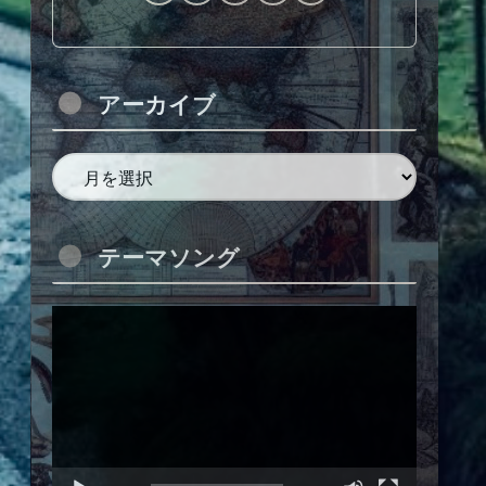
アーカイブ
テーマソング
動
画
プ
レ
ー