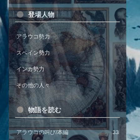
登場人物
アラウコ勢力
スペイン勢力
インカ勢力
その他の人々
物語を読む
アラウコの叫び/本編
33