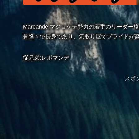
Mareande,マジョケテ勢力の若手のリー
骨隆々で長身であり、気取り屋でプライドが
従兄弟:レポマンデ
スポ