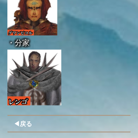
・分家
◀︎戻る