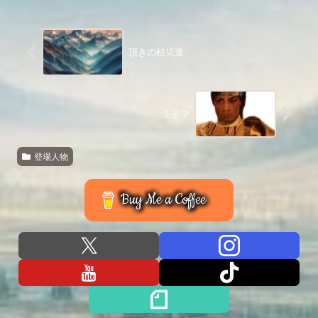
頂きの枯児達
ミチマ
登場人物
Buy Me a Coffee