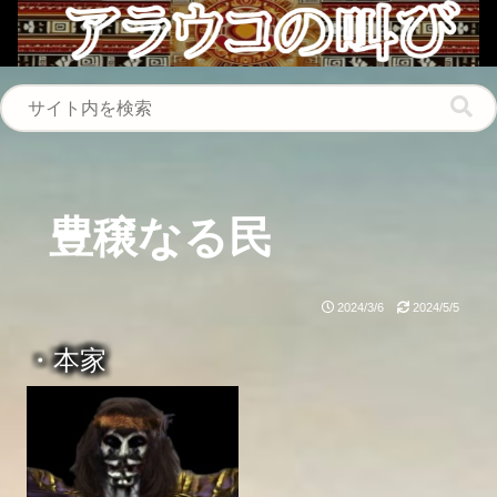
豊穣なる民
2024/3/6
2024/5/5
・本家