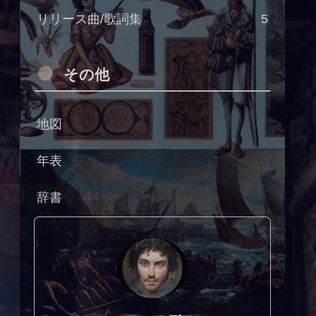
リリース曲/歌詞集
5
その他
地図
年表
辞書