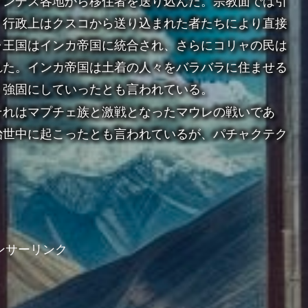
アンデス各地から移住者を送り込んだ。宗教面では引
、行政上はクスコから送り込まれた者たちにより直接
ャ王国はインカ帝国に統合され、さらにコリャの民は
れた。インカ帝国は土着の人々をバラバラに住ませる
り強固にしていったとも言われている。
それはマプチェ族と激戦となったマウレの戦いであ
治世中に起こったとも言われているが、パチャクテク
ンサーリンク