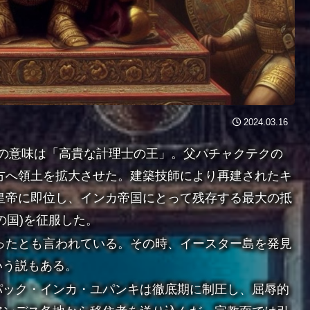
2024.03.16
,ケチュア語での意味は「高貴な計理士の王」。父パチャクテクの
北方へ領土を拡大させた。建築技師により再建されたキ
り皇帝に即位し、インカ帝国にとって残存する最大の抵
の国)を征服した。
とったとも言われている。その時、イースター島を発見
いう説もある。
パック・インカ・ユパンキは
徹底期に制圧し、屈辱的