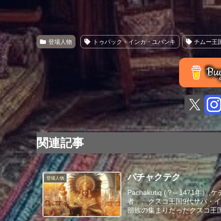
登場人物
トゥパック・インカ・ユパンキ
チムー王
Buy
関連記事
パチャクテク
登場人物
Pachakutiq (？– 1
者」。クスコ王国9代サパ・イ
部族の集まりだったクスコ王国