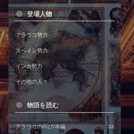
登場人物
アラウコ勢力
スペイン勢力
インカ勢力
その他の人々
物語を読む
アラウコの叫び/本編
33