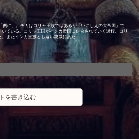
意味は「側に」。チカはコリャ王族ではあるが「いにしえの大帝国」で
引いている。コリャ王国がインカ帝国に併合されていく過程、コリ
。またインカ皇族とも遠い親戚にあた...
トを書き込む