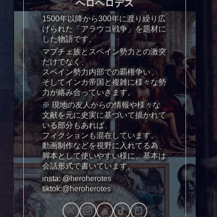
ヘロヘロデス
1500年以降から300年に渡り繰り広
げられた「アラウコ戦争」を題材に
した物語です。
マプチェ族とスペイン勢力との激突
だけでなく、
スペイン勢力内部での覇権争い、
そしてインカ帝国と複雑に様々な勢
力が絡み合っていきます。
※ 現地の友人からの情報や様々な
文献を元に史実に基づいて描かれて
いる部分もあれば、
フィクションも混在しています。
動画制作などを視野に入れてる為、
脚本として使いやすい様に、基本は
会話形式で書いています。
insta: @heroherotes
tiktok:@heroherotes