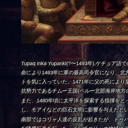
Tupaq Inka Yupanki(?〜1493年)
命により1463年に軍の最高司令官になり、
トを気に入っていた。1471年に父の死によ
抗勢力であるチムー王国(ペルー北部海岸地方
また、1480年頃に太平洋を探索する指揮を
し、モアイなどの巨石文明に影響を与えたと
南部ではコリャ人達の反乱が起きたが、
トゥ