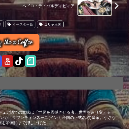
ペドロ・デ・バルディビィア
国
イースター島
コリャ王国
 Me a Coffee
471年）,ケチュア語での意味は「世界を震撼させる者、世界を造り変える
ンカ、タワンティンスーユ(インカ帝国の正式名称)皇帝。小さな
を帝国にまで押し上げた...