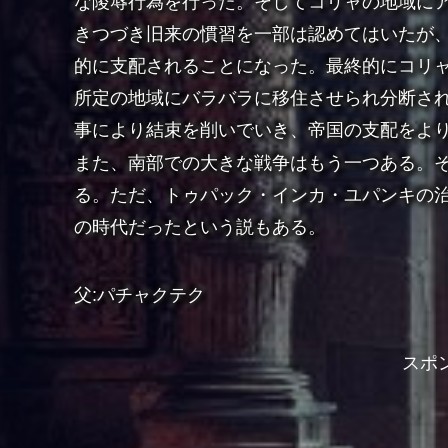
な陵辱行為を行った。そしてコリャの地域に
きつづき旧来の慣習を一部は認めてはいたが
的に支配されることになった。最終的にコリ
所定の地域にバラバラに移住させられ分断さ
事により結束を削いでいき、帝国の支配をよ
また、南部での大きな戦争はもう一つある。
る。ただ、
トゥパック・インカ・ユパンキの
の時代だったという説もある。
父:パチャクテク
スポ