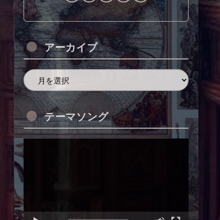
アーカイブ
テーマソング
動
画
プ
レ
ー