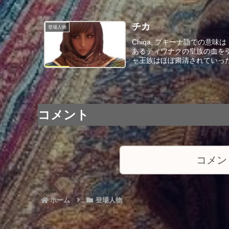
チカ
登場人物
Chiqa, プキーナ語での
あるティワナクの皇族の血を
ャ王族はほぼ粛清されていった
コメント
コメン
ホーム
登場人物