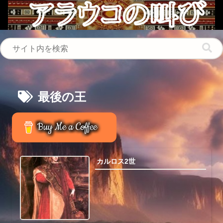
最後の王
Buy Me a Coffee
カルロス2世