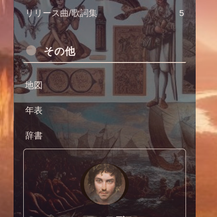
リリース曲/歌詞集
5
その他
地図
年表
辞書