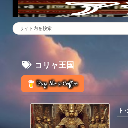
コリャ王国
Buy Me a Coffee
ト