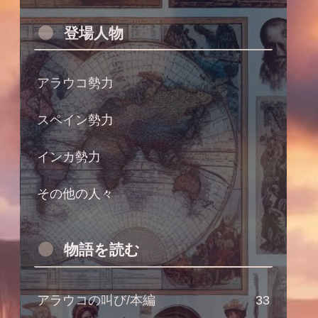
登場人物
アラウコ勢力
スペイン勢力
インカ勢力
その他の人々
物語を読む
アラウコの叫び/本編
33