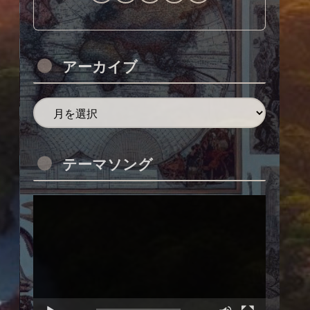
アーカイブ
テーマソング
動
画
プ
レ
ー