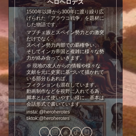
ヘロヘロデス
1500年以降から300年に渡り繰り広
げられた「アラウコ戦争」を題材に
した物語です。
マプチェ族とスペイン勢力との激突
だけでなく、
スペイン勢力内部での覇権争い、
そしてインカ帝国と複雑に様々な勢
力が絡み合っていきます。
※ 現地の友人からの情報や様々な
文献を元に史実に基づいて描かれて
いる部分もあれば、
フィクションも混在しています。
動画制作などを視野に入れてる為、
脚本として使いやすい様に、基本は
会話形式で書いています。
insta: @heroherotes
tiktok:@heroherotes